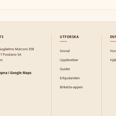
TS
UTFORSKA
IN
Guglielmo Marconi 358
Sovsal
Hur 
7 Positano SA
en
Upplevelser
Hjä
Guider
pna i Google Maps
Erbjudanden
Brikette-appen