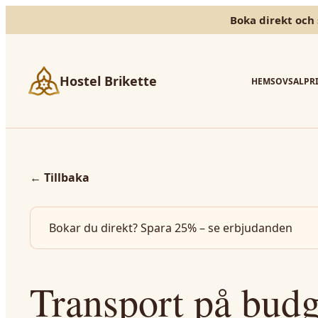
Boka direkt och 
Hostel Brikette
HEM
SOVSAL
PR
←
Tillbaka
Bokar du direkt? Spara 25% – se erbjudanden
Transport på budg