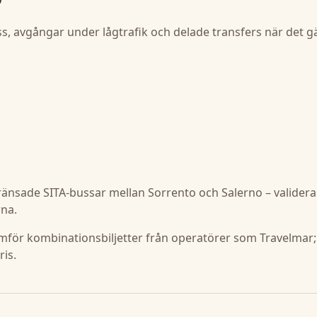
, avgångar under lågtrafik och delade transfers när det gäl
änsade SITA-bussar mellan Sorrento och Salerno – valider
rna.
jämför kombinationsbiljetter från operatörer som Travelmar;
ris.