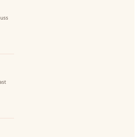
buss
ast