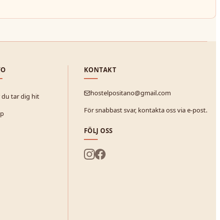
FO
KONTAKT
hostelpositano@gmail.com
du tar dig hit
För snabbast svar, kontakta oss via e-post.
lp
FÖLJ OSS