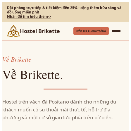
Đặt phòng trực tiếp & tiết kiệm đến 25% - cộng thêm bữa sáng và
đồ uống miễn phí!
Nhấn để tìm hiểu thêm
->
Hostel Brikette
KIỂM TRA PHÒNG TRỐNG
Về Brikette
Về Brikette.
Hostel trên vách đá Positano dành cho những du
khách muốn có sự thoải mái thực tế, hỗ trợ địa
phương và một cơ sở giao lưu phía trên bờ biển.