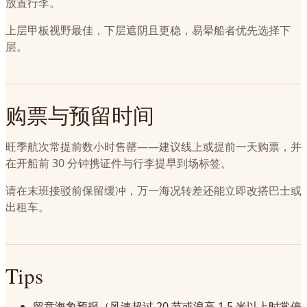
放置行李。
上层甲板视野最佳，下层遮阴且更稳，易晕船者优先选择下
层。
购票与预留时间
旺季航次常提前数小时售罄——建议线上或提前一天购票，并
在开船前 30 分钟携证件与行李提早到场标签。
请在末班接驳前保留缓冲，万一海况转差还能立即改搭巴士或
出租车。
Tips
留意海象预报（风速超过 20 节或浪高 1.5 米以上时常停