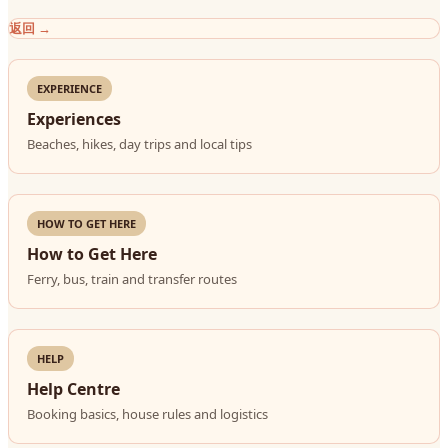
返回
→
EXPERIENCE
Experiences
Beaches, hikes, day trips and local tips
HOW TO GET HERE
How to Get Here
Ferry, bus, train and transfer routes
HELP
Help Centre
Booking basics, house rules and logistics