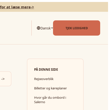
 for at læse mere
->
Dansk
TJEK LEDIGHED
PÅ DENNE SIDE
->
Rejseoverblik
Billetter og køreplaner
Hvor går du ombord i
Salerno