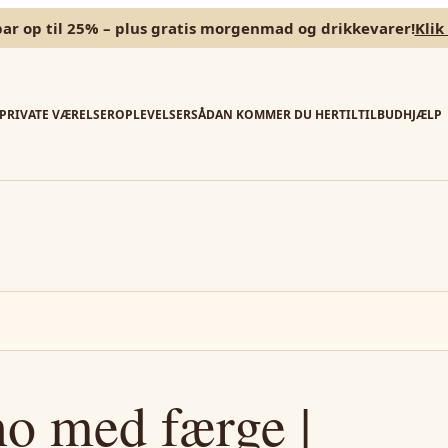
par op til 25% – plus gratis morgenmad og drikkevarer!
Klik
PRIVATE VÆRELSER
OPLEVELSER
SÅDAN KOMMER DU HERTIL
TILBUD
HJÆLP
no med færge |