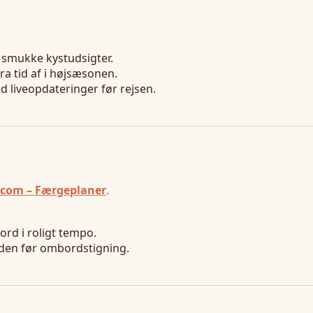
 smukke kystudsigter.
ra tid af i højsæsonen.
tid liveopdateringer før rejsen.
.com – Færgeplaner
.
rd i roligt tempo.
r den før ombordstigning.