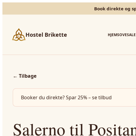
Book direkte og s
Hostel Brikette
HJEM
SOVESALE
←
Tilbage
Booker du direkte? Spar 25% – se tilbud
Salerno til Posita