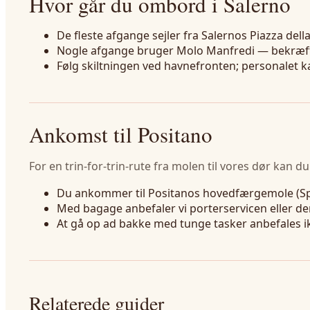
Hvor går du ombord i Salerno
De fleste afgange sejler fra Salernos Piazza dell
Nogle afgange bruger Molo Manfredi — bekræft t
Følg skiltningen ved havnefronten; personalet ka
Ankomst til Positano
For en trin-for-trin-rute fra molen til vores dør kan d
Du ankommer til Positanos hovedfærgemole (Sp
Med bagage anbefaler vi porterservicen eller de
At gå op ad bakke med tunge tasker anbefales 
Relaterede guider