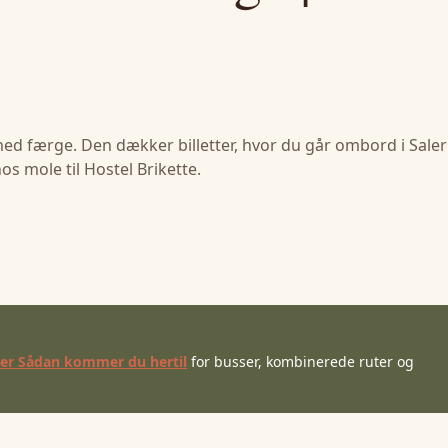
 med færge. Den dækker billetter, hvor du går ombord i Sale
os mole til Hostel Brikette.
ver Sådan kommer du hertil
for busser, kombinerede ruter og