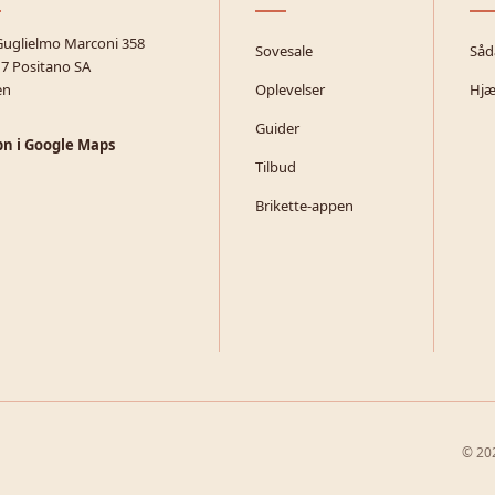
Guglielmo Marconi 358
Sovesale
Såd
7 Positano SA
en
Oplevelser
Hjæ
Guider
n i Google Maps
Tilbud
Brikette-appen
© 202