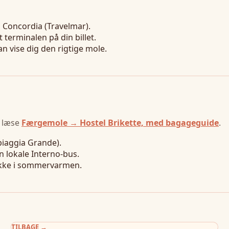
a Concordia (Travelmar).
erminalen på din billet.
n vise dig den rigtige mole.
u læse
Færgemole → Hostel Brikette, med bagageguide
.
iaggia Grande).
n lokale Interno-bus.
ikke i sommervarmen.
TILBAGE
→