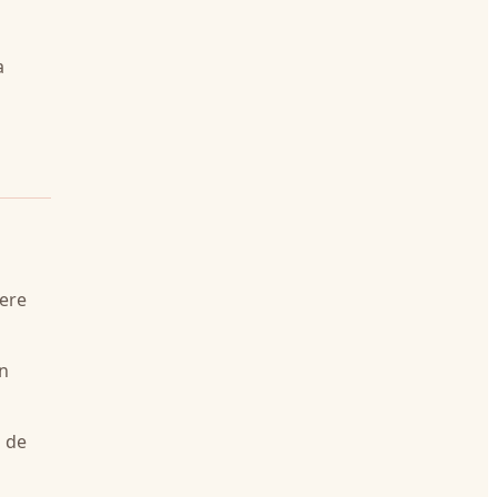
a
pere
on
o de