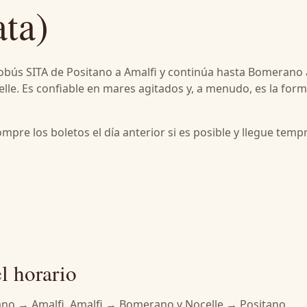
ta)
tobús SITA de Positano a Amalfi y continúa hasta Bomerano
elle. Es confiable en mares agitados y, a menudo, es la for
mpre los boletos el día anterior si es posible y llegue temp
el horario
tano → Amalfi, Amalfi → Bomerano y Nocelle → Positano.