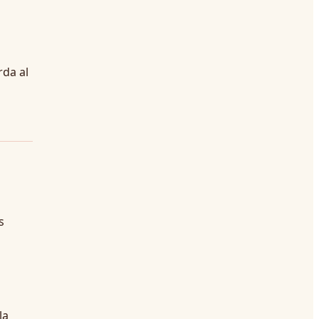
rda al
s
la