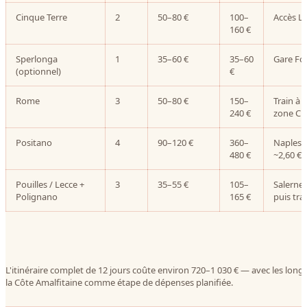
Cinque Terre
2
50–80 €
100–
Accès La
160 €
Sperlonga
1
35–60 €
35–60
Gare Fon
(optionnel)
€
Rome
3
50–80 €
150–
Train à 
240 €
zone Ci
Positano
4
90–120 €
360–
Naples–S
480 €
~2,60 €
Pouilles / Lecce +
3
35–55 €
105–
Salerne–
Polignano
165 €
puis tra
L'itinéraire complet de 12 jours coûte environ 720–1 030 € — avec les longs 
la Côte Amalfitaine comme étape de dépenses planifiée.