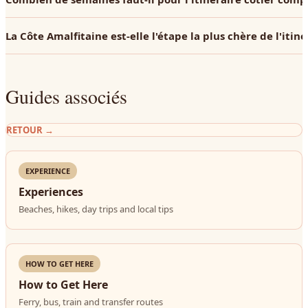
La Côte Amalfitaine est-elle l'étape la plus chère de l'itiné
Guides associés
RETOUR
→
EXPERIENCE
Experiences
Beaches, hikes, day trips and local tips
HOW TO GET HERE
How to Get Here
Ferry, bus, train and transfer routes