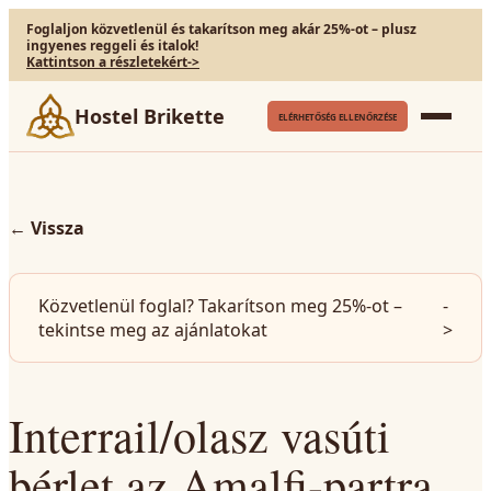
Foglaljon közvetlenül és takarítson meg akár 25%-ot – plusz
ingyenes reggeli és italok!
Kattintson a részletekért
->
Hostel Brikette
ELÉRHETŐSÉG ELLENŐRZÉSE
←
Vissza
Közvetlenül foglal? Takarítson meg 25%-ot –
-
tekintse meg az ajánlatokat
>
Interrail/olasz vasúti
bérlet az Amalfi-partra