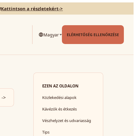
!
Kattintson a részletekért
->
Magyar
ELÉRHETŐSÉG ELLENŐRZÉSE
EZEN AZ OLDALON
->
Közlekedési alapok
Kávézók és étkezés
Vészhelyzet és udvariasság
Tips