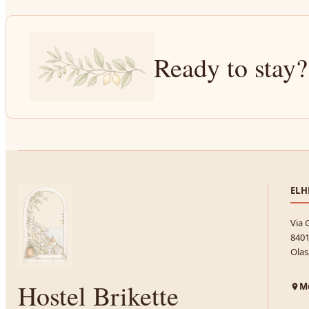
Ready to stay?
ELH
Via 
8401
Olas
Hostel Brikette
Me