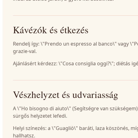
Kávézók és étkezés
Rendelj így: \"Prendo un espresso al banco\" vagy \"P
grazie-val.
Ajánlásért kérdezz: \"Cosa consiglia oggi?\"; diétás ig
Vészhelyzet és udvariasság
A \"Ho bisogno di aiuto\" (Segítségre van szükségem) 
sürgős helyzetet lefedi.
Helyi színezés: a \"Guagliò\" baráti, laza köszönés, m
hallhatsz.