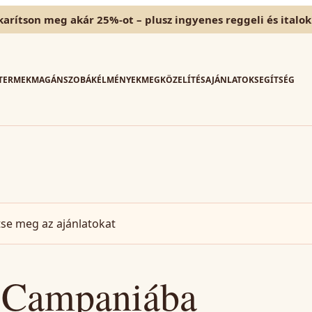
karítson meg akár 25%-ot – plusz ingyenes reggeli és italok
TERMEK
MAGÁNSZOBÁK
ÉLMÉNYEK
MEGKÖZELÍTÉS
AJÁNLATOK
SEGÍTSÉG
tse meg az ajánlatokat
k Campaniába