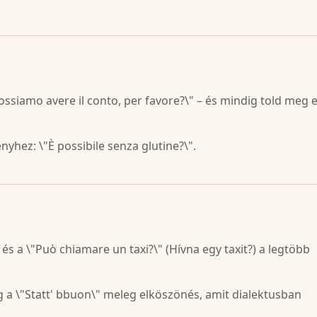
ossiamo avere il conto, per favore?\" – és mindig told meg 
ényhez: \"È possibile senza glutine?\".
és a \"Può chiamare un taxi?\" (Hívna egy taxit?) a legtöbb
íg a \"Statt' bbuon\" meleg elköszönés, amit dialektusban