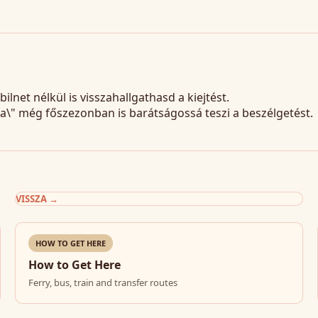
bilnet nélkül is visszahallgathasd a kiejtést.
ta\" még főszezonban is barátságossá teszi a beszélgetést.
VISSZA
→
HOW TO GET HERE
How to Get Here
Ferry, bus, train and transfer routes