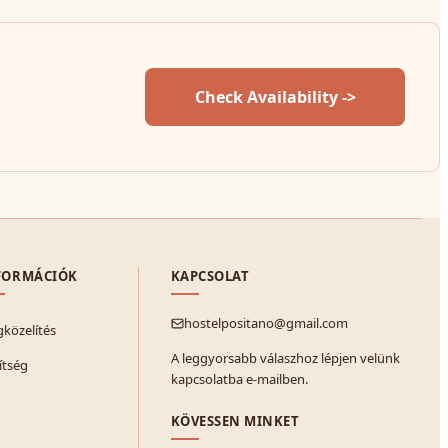
Check Availability ->
FORMÁCIÓK
KAPCSOLAT
hostelpositano@gmail.com
közelítés
A leggyorsabb válaszhoz lépjen velünk
ítség
kapcsolatba e-mailben.
KÖVESSEN MINKET