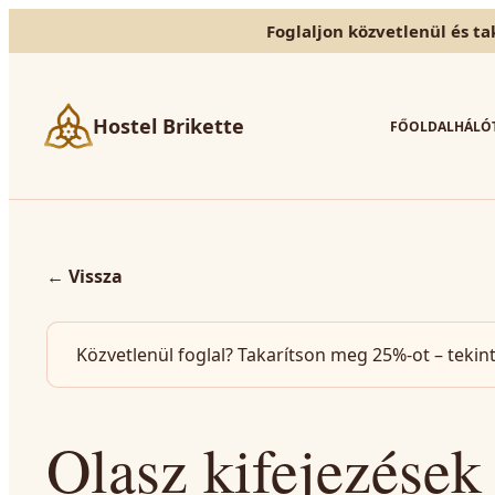
Foglaljon közvetlenül és ta
Hostel Brikette
FŐOLDAL
HÁLÓ
←
Vissza
Közvetlenül foglal? Takarítson meg 25%-ot – tekin
Olasz kifejezése