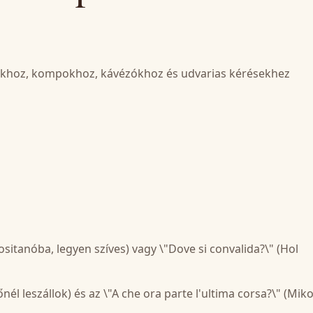
szokhoz, kompokhoz, kávézókhoz és udvarias kérésekhez
ositanóba, legyen szíves) vagy \"Dove si convalida?\" (Hol
él leszállok) és az \"A che ora parte l'ultima corsa?\" (Mik