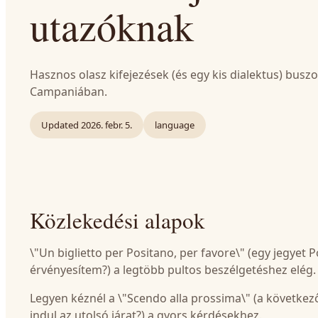
utazóknak
Hasznos olasz kifejezések (és egy kis dialektus) bu
Campaniában.
Updated
2026. febr. 5.
language
Közlekedési alapok
\"Un biglietto per Positano, per favore\" (egy jegyet P
érvényesítem?) a legtöbb pultos beszélgetéshez elég.
Legyen kéznél a \"Scendo alla prossima\" (a következőn
indul az utolsó járat?) a gyors kérdésekhez.