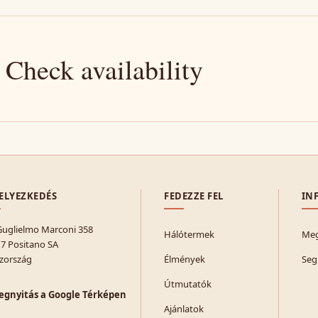
 Check availability
ELYEZKEDÉS
FEDEZZE FEL
IN
Guglielmo Marconi 358
Hálótermek
Meg
7 Positano SA
zország
Élmények
Seg
Útmutatók
gnyitás a Google Térképen
Ajánlatok