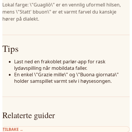
Lokal farge: \"Guagliò\" er en vennlig uformell hilsen,
mens \"Statt' bbuon\" er et varmt farvel du kanskje
hører på dialekt.
Tips
Last ned en frakoblet parlør-app for rask
lydavspilling når mobildata faller.
En enkel \"Grazie mille\" og \"Buona giornata\"
holder samspillet varmt selv i høysesongen.
Relaterte guider
TILBAKE
→