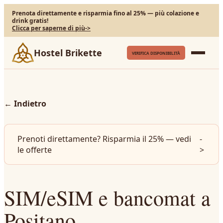
Prenota direttamente e risparmia fino al 25% — più colazione e
drink gratis!
Clicca per saperne di più
->
Hostel Brikette
VERIFICA DISPONIBILITÀ
←
Indietro
Prenoti direttamente? Risparmia il 25% — vedi
-
le offerte
>
SIM/eSIM e bancomat a
Positano