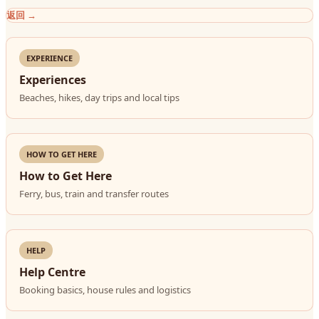
返回
→
EXPERIENCE
Experiences
Beaches, hikes, day trips and local tips
HOW TO GET HERE
How to Get Here
Ferry, bus, train and transfer routes
HELP
Help Centre
Booking basics, house rules and logistics