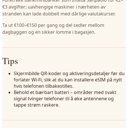
Foretrekk bankminibanker som Intesa Sanpaolo for €2–
€3 avgifter; uavhengige maskiner i nærheten av
stranden kan lade dobbelt med dårlige valutakurser.
Ta ut €100–€150 per gang og del sedler mellom
dagbaggen og en sikker lomme i bagasjen.
Tips
Skjermbilde QR-koder og aktiveringsdetaljer før du
forlater Wi-Fi, slik at du kan installere eSIM på nytt
hvis telefonen tilbakestilles.
Behold et bærbart batteri – områder med svakt
signal tvinger telefoner til å øke antennene og
tappe strøm raskere.