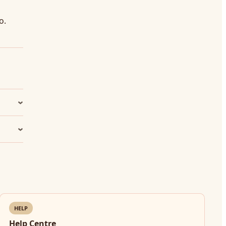
o.
HELP
Help Centre