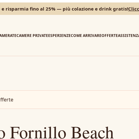
e risparmia fino al 25% — più colazione e drink gratis!
Clic
AMERATE
CAMERE PRIVATE
ESPERIENZE
COME ARRIVARE
OFFERTE
ASSISTENZ
fferte
no Fornillo Beach