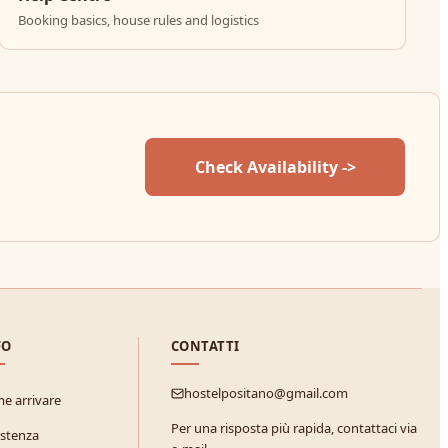
Booking basics, house rules and logistics
Check Availability ->
FO
CONTATTI
hostelpositano@gmail.com
e arrivare
Per una risposta più rapida, contattaci via
istenza