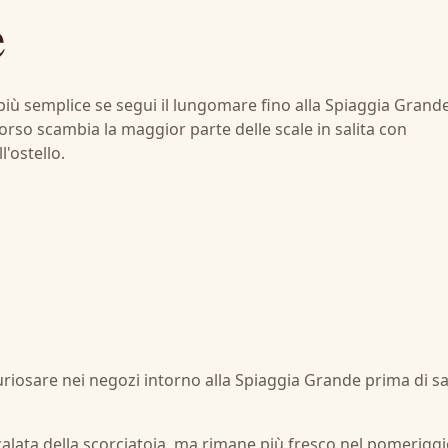
e
è più semplice se segui il lungomare fino alla Spiaggia Grand
orso scambia la maggior parte delle scale in salita con
'ostello.
riosare nei negozi intorno alla Spiaggia Grande prima di sa
calata della scorciatoia, ma rimane più fresco nel pomeriggio