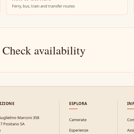
Ferry, bus, train and transfer routes
 Check availability
IZIONE
ESPLORA
IN
Guglielmo Marconi 358
Camerate
Com
7 Positano SA
a
Esperienze
Ass