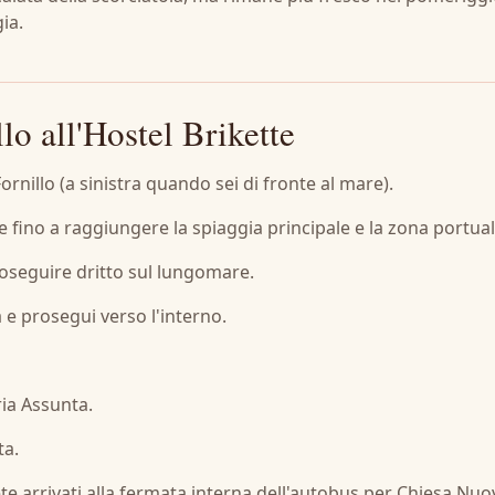
ia.
lo all'Hostel Brikette
ornillo (a sinistra quando sei di fronte al mare).
e fino a raggiungere la spiaggia principale e la zona portual
proseguire dritto sul lungomare.
a e prosegui verso l'interno.
ria Assunta.
ta.
ete arrivati ​​alla fermata interna dell'autobus per Chiesa Nuo