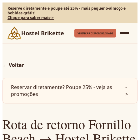
Reserve diretamente e poupe até 25% - mais pequeno-almoço e
bebidas grátis!
Clique para saber mais
->
Hostel Brikette
VERIFICAR DISPONIBILIDADE
←
Voltar
Reservar diretamente? Poupe 25% - veja as
-
promoções
>
Rota de retorno Fornillo
Beach → Hostel Brikette