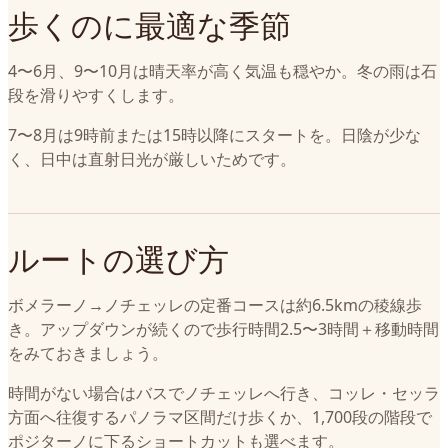
歩くのに最適な季節
4〜6月、9〜10月は晴天率が高く気温も穏やか。冬の雨は石
段を滑りやすくします。
7〜8月は9時前または15時以降にスタートを。日陰が少な
く、日中は直射日光が厳しいためです。
ルートの選び方
ボメラーノ→ノチェッレの定番コースは約6.5kmの稜線歩
き。アップダウンが続くので歩行時間2.5〜3時間＋移動時間
をみておきましょう。
時間がない場合はバスでノチェッレへ行き、コッレ・セッラ
方面へ往復するパノラマ区間だけ歩くか、1,700段の階段で
ポジターノに下るショートカットも選べます。