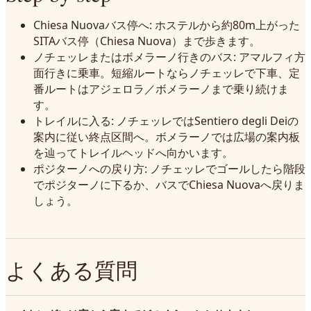
Chiesa Nuovaバス停へ: ホステルから約80m上がった
SITAバス停（Chiesa Nuova）まで歩きます。
ノチェッレまたはボメラーノ行きのバス: アマルフィ方
面行きに乗車。短縮ルートならノチェッレで下車、定
番ルートはアジェロラ／ボメラーノまで乗り続けま
す。
トレイルに入る: ノチェッレではSentiero degli Deiの
案内に従い終点区間へ。ボメラーノでは広場の案内板
を辿ってトレイルヘッドへ向かいます。
ポジターノへの戻り方: ノチェッレでゴールしたら階段
でポジターノに下るか、バスでChiesa Nuovaへ戻りま
しょう。
よくある質問