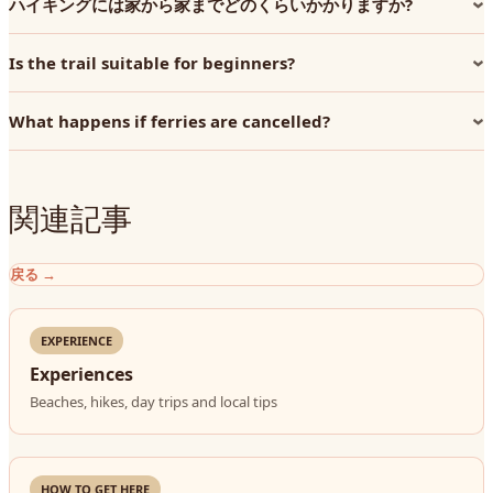
ハイキングには家から家までどのくらいかかりますか?
Is the trail suitable for beginners?
What happens if ferries are cancelled?
関連記事
戻る
→
EXPERIENCE
Experiences
Beaches, hikes, day trips and local tips
HOW TO GET HERE