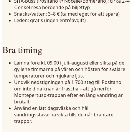
SITA-buss (Positano ⇄ Nocelle/Bomerano): cirka 2–4
€ enkel resa beroende på biljettyp
Snacks/vatten: 3–8 € (ta med eget för att spara)
Leden: gratis (ingen entréavgift)
Bra timing
Lämna före kl. 09.00 i juli–augusti eller sikta på de
gyllene timmarna på våren och hösten för svalare
temperaturer och mjukare ljus.
Undvik nedstigningen på 1 700 steg till Positano
om inte dina knän är fräscha – att gå nerför
Montepertuso-trappan efter en lång vandring är
brutalt.
Använd en lätt dagsväska och håll
vandringsstavarna vikta tills du når brantare
trappor.