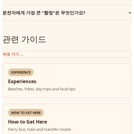
운전자에게 가장 큰 "함정"은 무엇인가요?
관련 가이드
뒤로 가기
→
EXPERIENCE
Experiences
Beaches, hikes, day trips and local tips
HOW TO GET HERE
How to Get Here
Ferry, bus, train and transfer routes