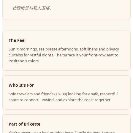
壮丽海景与私人卫浴。
The Feel
Sunlit mornings, sea breeze afternoons, soft linens and privacy
curtains for restful nights. The terrace is your front-row seat to
Positano's colors.
Who It's For
Solo travelers and friends (18–30) looking for a safe, respectful
space to connect, unwind, and explore the coast together.
Part of Brikette
You're never just a bed number here. Family dinners, terrace