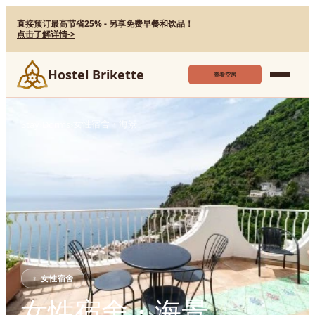
直接预订最高节省25% - 另享免费早餐和饮品！
点击了解详情
->
Hostel Brikette
查看空房
女性宿舍・海景
Stay
›
Dorms
›
♀
女性宿舍
女性宿舍・海景