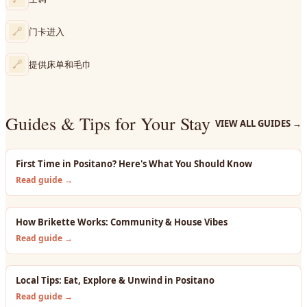
门卡进入
提供床单和毛巾
Guides & Tips for Your Stay
VIEW ALL GUIDES
→
First Time in Positano? Here's What You Should Know
Read guide →
How Brikette Works: Community & House Vibes
Read guide →
Local Tips: Eat, Explore & Unwind in Positano
Read guide →