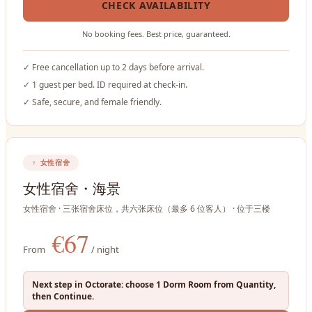
CHECK AVAILABILITY
No booking fees. Best price, guaranteed.
✓
Free cancellation up to 2 days before arrival.
✓
1 guest per bed. ID required at check-in.
✓
Safe, secure, and female friendly.
♀
女性宿舍
女性宿舍・海景
女性宿舍 · 三张宿舍床位，共六张床位（最多 6 位客人） · 位于三楼
€
67
From
/ night
Next step in Octorate: choose 1 Dorm Room from Quantity,
then Continue.