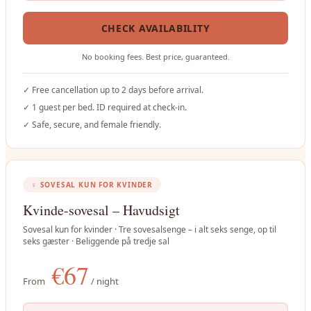
CHECK AVAILABILITY
No booking fees. Best price, guaranteed.
✓
Free cancellation up to 2 days before arrival.
✓
1 guest per bed. ID required at check-in.
✓
Safe, secure, and female friendly.
♀
SOVESAL KUN FOR KVINDER
Kvinde-sovesal – Havudsigt
Sovesal kun for kvinder · Tre sovesalsenge – i alt seks senge, op til
seks gæster · Beliggende på tredje sal
€
67
From
/ night