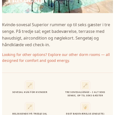
Kvinde‑sovesal Superior rummer op til seks gæster i tre
senge. På tredje sal; eget badeværelse, terrasse med
havudsigt, aircondition og nøglekort. Sengetøj og
håndklæde ved check‑in.
Looking for other options? Explore our other dorm rooms — all
designed for comfort and good energy.
SOVESAL KUN FOR KVINDER
TRE SOVESALSENGE – I ALT SEKS
SENGE, OP TIL SEKS GÆSTER
BELIGGENDE PÅ TREDJE SAL
EGET BADEVÆRELSE (ENSUITE)