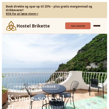
Book direkte og spar op til 25% – plus gratis morgenmad og
drikkevarer!
Klik for at læse mere
->
Hostel Brikette
TJEK LEDIGHED
Stay
›
Dorms
›
Kvinde-sovesal – Havudsigt
♀
SOVESAL KUN FOR KVINDER
Kvinde-sovesal –
Havudsigt