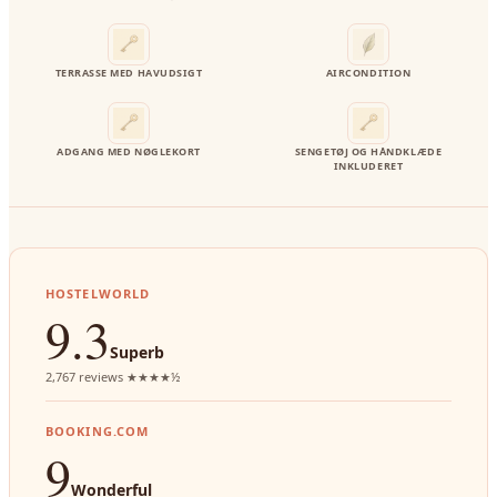
TERRASSE MED HAVUDSIGT
AIRCONDITION
ADGANG MED NØGLEKORT
SENGETØJ OG HÅNDKLÆDE
INKLUDERET
HOSTELWORLD
9.3
Superb
2,767 reviews ★★★★½
BOOKING.COM
9
Wonderful