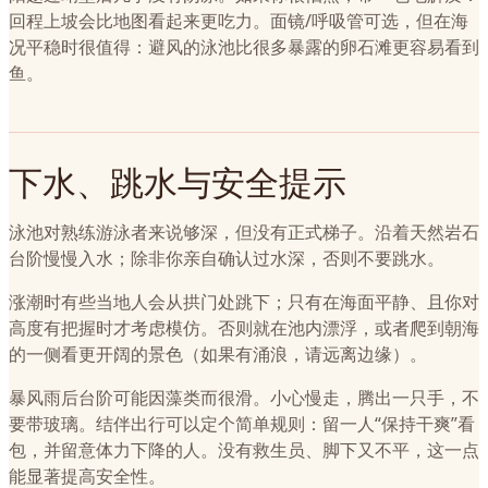
回程上坡会比地图看起来更吃力。面镜/呼吸管可选，但在海
况平稳时很值得：避风的泳池比很多暴露的卵石滩更容易看到
鱼。
下水、跳水与安全提示
泳池对熟练游泳者来说够深，但没有正式梯子。沿着天然岩石
台阶慢慢入水；除非你亲自确认过水深，否则不要跳水。
涨潮时有些当地人会从拱门处跳下；只有在海面平静、且你对
高度有把握时才考虑模仿。否则就在池内漂浮，或者爬到朝海
的一侧看更开阔的景色（如果有涌浪，请远离边缘）。
暴风雨后台阶可能因藻类而很滑。小心慢走，腾出一只手，不
要带玻璃。结伴出行可以定个简单规则：留一人“保持干爽”看
包，并留意体力下降的人。没有救生员、脚下又不平，这一点
能显著提高安全性。