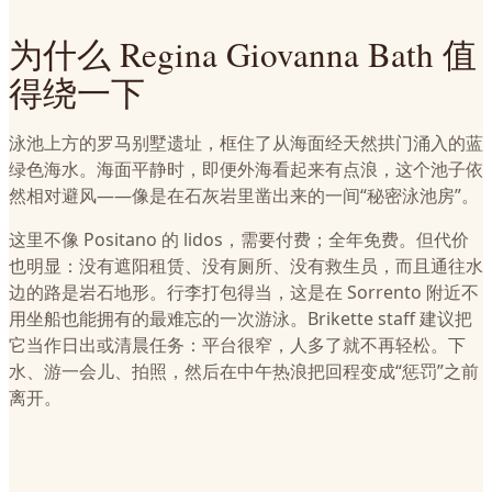
为什么 Regina Giovanna Bath 值
得绕一下
泳池上方的罗马别墅遗址，框住了从海面经天然拱门涌入的蓝
绿色海水。海面平静时，即便外海看起来有点浪，这个池子依
然相对避风——像是在石灰岩里凿出来的一间“秘密泳池房”。
这里不像 Positano 的 lidos，需要付费；全年免费。但代价
也明显：没有遮阳租赁、没有厕所、没有救生员，而且通往水
边的路是岩石地形。行李打包得当，这是在 Sorrento 附近不
用坐船也能拥有的最难忘的一次游泳。Brikette staff 建议把
它当作日出或清晨任务：平台很窄，人多了就不再轻松。下
水、游一会儿、拍照，然后在中午热浪把回程变成“惩罚”之前
离开。