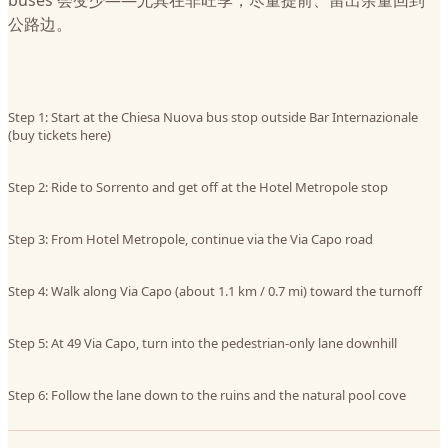
buses 会变少——尤其在非旺季，尽量提前、留出余量回到
公路边。
Step 1: Start at the Chiesa Nuova bus stop outside Bar Internazionale
(buy tickets here)
Step 2: Ride to Sorrento and get off at the Hotel Metropole stop
Step 3: From Hotel Metropole, continue via the Via Capo road
Step 4: Walk along Via Capo (about 1.1 km / 0.7 mi) toward the turnoff
Step 5: At 49 Via Capo, turn into the pedestrian-only lane downhill
Step 6: Follow the lane down to the ruins and the natural pool cove