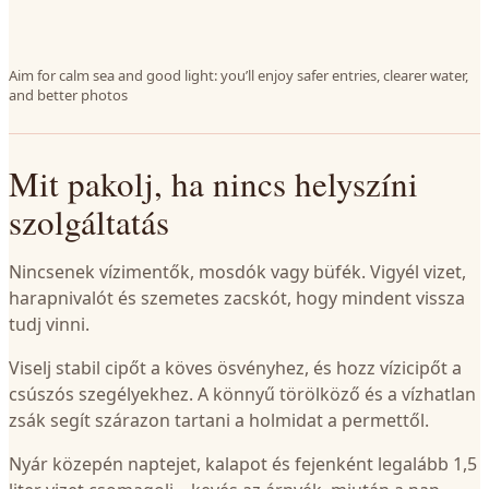
Aim for calm sea and good light: you’ll enjoy safer entries, clearer water,
and better photos
Mit pakolj, ha nincs helyszíni
szolgáltatás
Nincsenek vízimentők, mosdók vagy büfék. Vigyél vizet,
harapnivalót és szemetes zacskót, hogy mindent vissza
tudj vinni.
Viselj stabil cipőt a köves ösvényhez, és hozz vízicipőt a
csúszós szegélyekhez. A könnyű törölköző és a vízhatlan
zsák segít szárazon tartani a holmidat a permettől.
Nyár közepén naptejet, kalapot és fejenként legalább 1,5