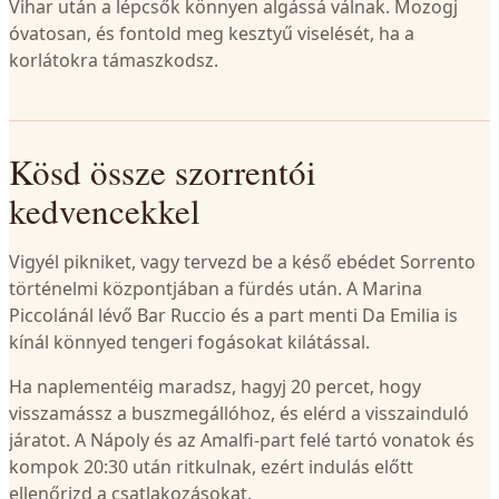
Vihar után a lépcsők könnyen algássá válnak. Mozogj
óvatosan, és fontold meg kesztyű viselését, ha a
korlátokra támaszkodsz.
Kösd össze szorrentói
kedvencekkel
Vigyél pikniket, vagy tervezd be a késő ebédet Sorrento
történelmi központjában a fürdés után. A Marina
Piccolánál lévő Bar Ruccio és a part menti Da Emilia is
kínál könnyed tengeri fogásokat kilátással.
Ha naplementéig maradsz, hagyj 20 percet, hogy
visszamássz a buszmegállóhoz, és elérd a visszainduló
járatot. A Nápoly és az Amalfi-part felé tartó vonatok és
kompok 20:30 után ritkulnak, ezért indulás előtt
ellenőrizd a csatlakozásokat.