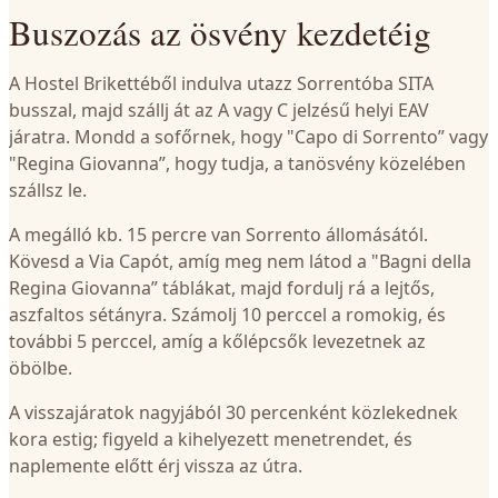
Buszozás az ösvény kezdetéig
A Hostel Brikettéből indulva utazz Sorrentóba SITA
busszal, majd szállj át az A vagy C jelzésű helyi EAV
járatra. Mondd a sofőrnek, hogy "Capo di Sorrento” vagy
"Regina Giovanna”, hogy tudja, a tanösvény közelében
szállsz le.
A megálló kb. 15 percre van Sorrento állomásától.
Kövesd a Via Capót, amíg meg nem látod a "Bagni della
Regina Giovanna” táblákat, majd fordulj rá a lejtős,
aszfaltos sétányra. Számolj 10 perccel a romokig, és
további 5 perccel, amíg a kőlépcsők levezetnek az
öbölbe.
A visszajáratok nagyjából 30 percenként közlekednek
kora estig; figyeld a kihelyezett menetrendet, és
naplemente előtt érj vissza az útra.