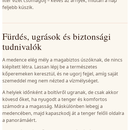
liter vizet csomagolj – kevés az árnyék, miután a nap
feljebb kúszik.
Fürdés, ugrások és biztonsági
tudnivalók
A medence elég mély a magabiztos úszóknak, de nincs
kiépített létra. Lassan lépj be a természetes
kőperemeken keresztül, és ne ugorj fejjel, amíg saját
szemeddel meg nem nézted a vízmélységet.
A helyiek időnként a boltívről ugranak, de csak akkor
kövesd őket, ha nyugodt a tenger és komfortos
számodra a magasság. Máskülönben lebegj a
medencében, majd kapaszkodj át a tenger felőli oldalra
a panorámáért.