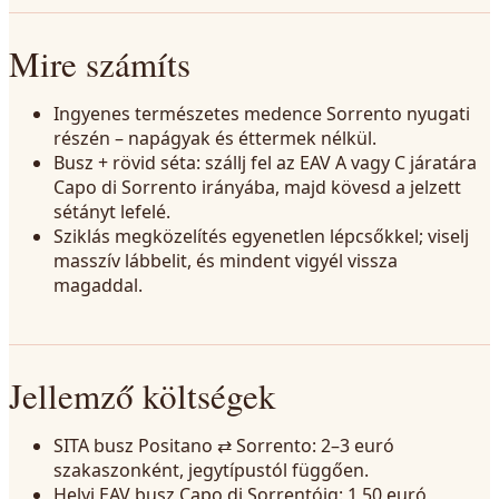
Mire számíts
Ingyenes természetes medence Sorrento nyugati
részén – napágyak és éttermek nélkül.
Busz + rövid séta: szállj fel az EAV A vagy C járatára
Capo di Sorrento irányába, majd kövesd a jelzett
sétányt lefelé.
Sziklás megközelítés egyenetlen lépcsőkkel; viselj
masszív lábbelit, és mindent vigyél vissza
magaddal.
Jellemző költségek
SITA busz Positano ⇄ Sorrento: 2–3 euró
szakaszonként, jegytípustól függően.
Helyi EAV busz Capo di Sorrentóig: 1,50 euró