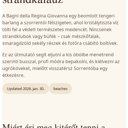
A Bagni della Regina Giovanna egy beomlott tengeri
barlang a szorrentói félszigeten, ahol kristálytiszta víz
tölti fel a védett természetes medencét. Nincsenek
strandklubok vagy büfék – csak mészkőfalak,
smaragdzöld sekély részek és fotóra csábító boltívek.
Ez az útmutató segít eljutni a kis öbölbe menetrend
szerinti busszal, profi módra bepakolni, és kiélvezni az
ugróköveket, mielőtt visszatérsz Sorrentóba egy
étkezésre.
Updated
2026. jan. 30.
beaches
Miért éri meg kitérőt tenni a