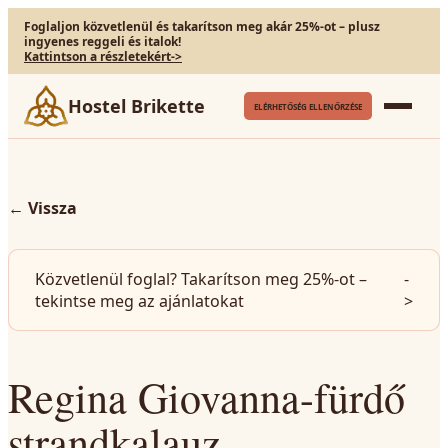
Foglaljon közvetlenül és takarítson meg akár 25%-ot – plusz
ingyenes reggeli és italok!
Kattintson a részletekért
->
Hostel Brikette
ELÉRHETŐSÉG ELLENŐRZÉSE
←
Vissza
Közvetlenül foglal? Takarítson meg 25%-ot –
-
tekintse meg az ajánlatokat
>
Regina Giovanna-fürdő
strandkalauz