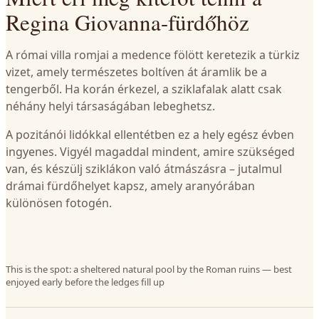
Regina Giovanna-fürdőhöz
A római villa romjai a medence fölött keretezik a türkiz
vizet, amely természetes boltíven át áramlik be a
tengerből. Ha korán érkezel, a sziklafalak alatt csak
néhány helyi társaságában lebeghetsz.
A pozitánói lidókkal ellentétben ez a hely egész évben
ingyenes. Vigyél magaddal mindent, amire szükséged
van, és készülj sziklákon való átmászásra – jutalmul
drámai fürdőhelyet kapsz, amely aranyórában
különösen fotogén.
This is the spot: a sheltered natural pool by the Roman ruins — best
enjoyed early before the ledges fill up