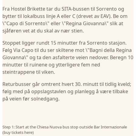
Fra Hostel Brikette tar du SITA-bussen til Sorrento og
bytter til lokalbuss linje A eller C (drevet av EAV). Be om
\"Capo di Sorrento\" eller \"Regina Giovanna\" slik at
sjåføren vet at du skal av nær stien.
Stoppet ligger rundt 15 minutter fra Sorrento stasjon.
Følg Via Capo til du ser skiltene mot \"Bagni della Regina
Giovanna\" og ta den asfalterte veien nedover. Beregn 10
minutter til ruinene og ytterligere fem ned
steintrappene til viken.
Returbusser går omtrent hvert 30. minutt til tidlig kveld;
følg med på oppslagstavlen og planlegg å være tilbake
på veien før solnedgang.
Step 1: Start at the Chiesa Nuova bus stop outside Bar Internazionale
(buy tickets here)