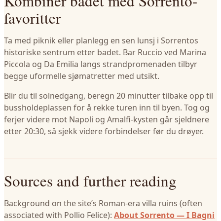
Kombiner badet med Sorrento-
favoritter
Ta med piknik eller planlegg en sen lunsj i Sorrentos
historiske sentrum etter badet. Bar Ruccio ved Marina
Piccola og Da Emilia langs strandpromenaden tilbyr
begge uformelle sjømatretter med utsikt.
Blir du til solnedgang, beregn 20 minutter tilbake opp til
bussholdeplassen for å rekke turen inn til byen. Tog og
ferjer videre mot Napoli og Amalfi-kysten går sjeldnere
etter 20:30, så sjekk videre forbindelser før du drøyer.
Sources and further reading
Background on the site’s Roman-era villa ruins (often
associated with Pollio Felice):
About Sorrento — I Bagni