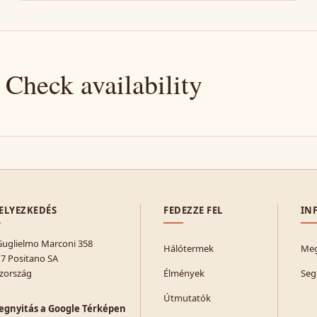
 Check availability
ELYEZKEDÉS
FEDEZZE FEL
IN
Guglielmo Marconi 358
Hálótermek
Meg
7 Positano SA
zország
Élmények
Seg
Útmutatók
gnyitás a Google Térképen