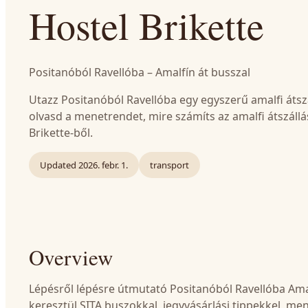
Hostel Brikette
Positanóból Ravellóba – Amalfín át busszal
Utazz Positanóból Ravellóba egy egyszerű amalfi átszá
olvasd a menetrendet, mire számíts az amalfi átszállá
Brikette-ből.
Updated
2026. febr. 1.
transport
Overview
Lépésről lépésre útmutató Positanóból Ravellóba Ama
keresztül SITA buszokkal, jegyvásárlási tippekkel, me