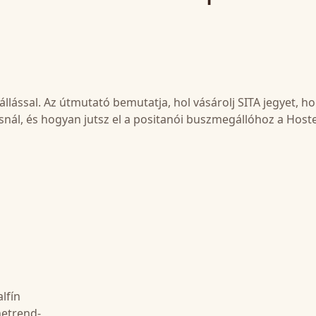
llással. Az útmutató bemutatja, hol vásárolj SITA jegyet, h
snál, és hogyan jutsz el a positanói buszmegállóhoz a Hoste
lfín
netrend-