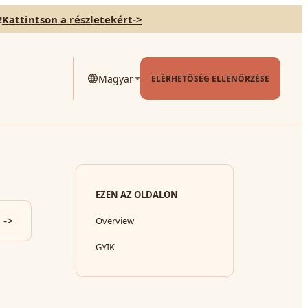
!
Kattintson a részletekért
->
Magyar
ELÉRHETŐSÉG ELLENŐRZÉSE
EZEN AZ OLDALON
->
Overview
GYIK