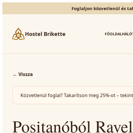
Foglaljon közvetlenül és ta
Hostel Brikette
FŐOLDAL
HÁLÓ
←
Vissza
Közvetlenül foglal? Takarítson meg 25%-ot – tekin
Positanóból Ravel