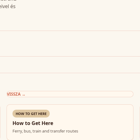
ivel és
VISSZA
→
HOW TO GET HERE
How to Get Here
Ferry, bus, train and transfer routes