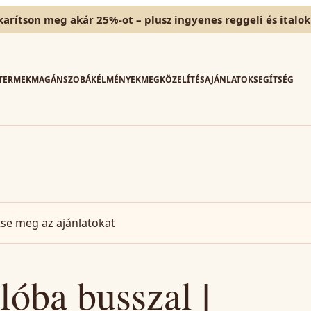
karítson meg akár 25%-ot – plusz ingyenes reggeli és italok
TERMEK
MAGÁNSZOBÁK
ÉLMÉNYEK
MEGKÖZELÍTÉS
AJÁNLATOK
SEGÍTSÉG
tse meg az ajánlatokat
lóba busszal |