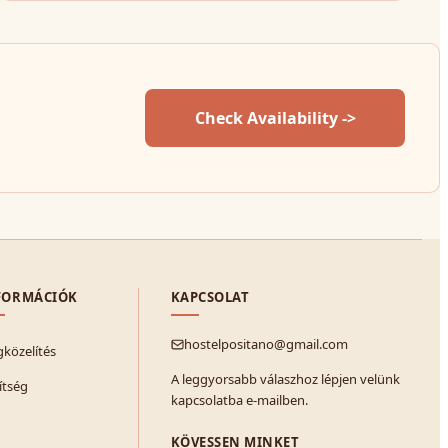
Check Availability ->
FORMÁCIÓK
KAPCSOLAT
hostelpositano@gmail.com
közelítés
A leggyorsabb válaszhoz lépjen velünk
ítség
kapcsolatba e-mailben.
KÖVESSEN MINKET