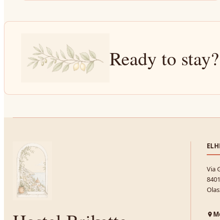
Ready to stay?
ELH
Via 
8401
Olas
Me