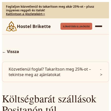
Foglaljon közvetlenül és takarítson meg akár 25%-ot – plusz
ingyenes reggeli és italok!
Kattintson a részletekért
->
Hostel Brikette
ELÉRHETŐSÉG ELLENŐRZÉSE
←
Vissza
Közvetlenül foglal? Takarítson meg 25%-ot –
-
tekintse meg az ajánlatokat
>
Költségbarát szállások
Positanón túl