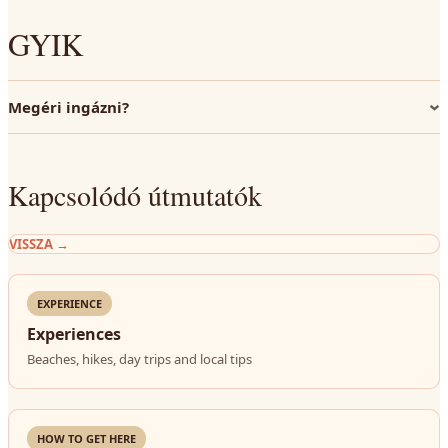
GYIK
Megéri ingázni?
Kapcsolódó útmutatók
VISSZA
→
EXPERIENCE
Experiences
Beaches, hikes, day trips and local tips
HOW TO GET HERE