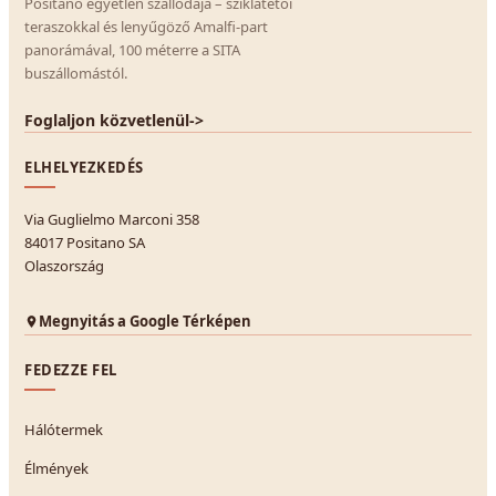
Positano egyetlen szállodája – sziklatetői
teraszokkal és lenyűgöző Amalfi-part
panorámával, 100 méterre a SITA
buszállomástól.
Foglaljon közvetlenül
->
ELHELYEZKEDÉS
Via Guglielmo Marconi 358
84017 Positano SA
Olaszország
Megnyitás a Google Térképen
FEDEZZE FEL
Hálótermek
Élmények