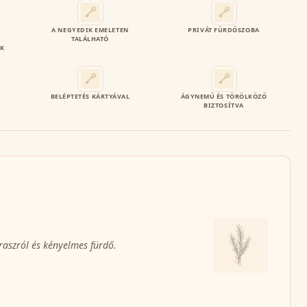
–
A NEGYEDIK EMELETEN
PRIVÁT FÜRDŐSZOBA
TALÁLHATÓ
EK
BELÉPTETÉS KÁRTYÁVAL
ÁGYNEMŰ ÉS TÖRÖLKÖZŐ
BIZTOSÍTVA
raszról és kényelmes fürdő.