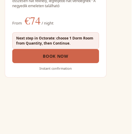
összesen hat fekhely, legfeljebb hat vendégnek · A
negyedik emeleten található
€
74
From
/ night
Next step in Octorate: choose 1 Dorm Room
from Quantity, then Continue.
BOOK NOW
Instant confirmation