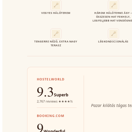
VEGYES HÁLÓTEREM
HÁROM HÁLÓTERMI ÁGY 
ÖSSZESEN HAT FEKHELY,
LEGFELJEBB HAT VENDÉGN
TENGERRE NÉZŐ, EXTRA NAGY
LÉGKONDICIONÁLÁS
TERASZ
HOSTELWORLD
9.3
Superb
2,767 reviews ★★★★½
Pazar kilátás tágas te
BOOKING.COM
9
Wonderful