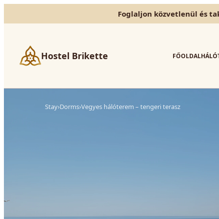
Foglaljon közvetlenül és ta
Hostel Brikette
FŐOLDAL
HÁLÓ
Stay
›
Dorms
›
Vegyes hálóterem – tengeri terasz