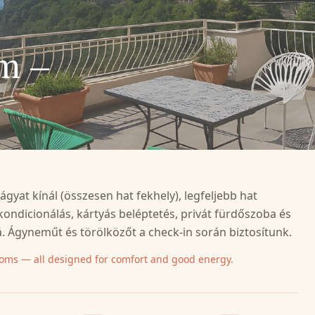
m –
yat kínál (összesen hat fekhely), legfeljebb hat
ondicionálás, kártyás beléptetés, privát fürdőszoba és
á. Ágyneműt és törölközőt a check-in során biztosítunk.
ooms — all designed for comfort and good energy.