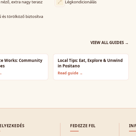
 néző, extra nagy terasz
Légkondicionálás
és törölköző biztosítva
VIEW ALL GUIDES
→
te Works: Community
Local Tips: Eat, Explore & Unwind
bes
in Positano
 →
Read guide →
ELYEZKEDÉS
FEDEZZE FEL
IN