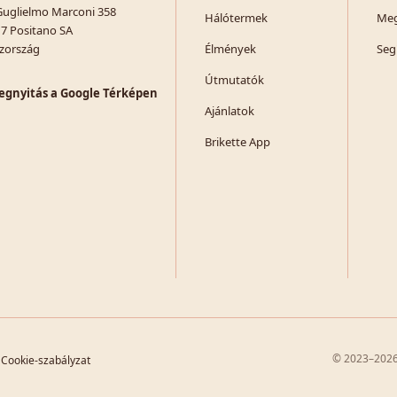
Guglielmo Marconi 358
Hálótermek
Meg
7 Positano SA
zország
Élmények
Seg
Útmutatók
gnyitás a Google Térképen
Ajánlatok
Brikette App
© 2023–2026,
Cookie-szabályzat