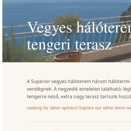
Vegyes hálótere
tengeri terasz
A Superior vegyes hálóterem három hálótermi ág
vendégnek. A negyedik emeleten található; légk
tengerre néző, extra nagy terasz tartozik hozz
Looking for other options? Explore our other dorm r