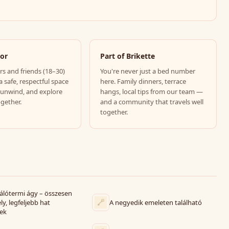
For
Part of Brikette
rs and friends (18–30)
You're never just a bed number
a safe, respectful space
here. Family dinners, terrace
 unwind, and explore
hangs, local tips from our team —
ogether.
and a community that travels well
together.
lótermi ágy – összesen
ly, legfeljebb hat
A negyedik emeleten található
ek