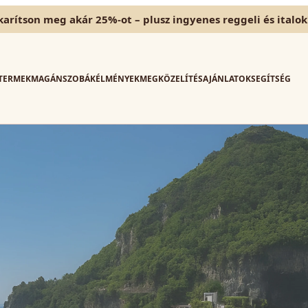
karítson meg akár 25%-ot – plusz ingyenes reggeli és italok
TERMEK
MAGÁNSZOBÁK
ÉLMÉNYEK
MEGKÖZELÍTÉS
AJÁNLATOK
SEGÍTSÉG