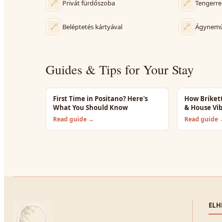
Privát fürdőszoba
Tengerre
Beléptetés kártyával
Ágynemű 
Guides & Tips for Your Stay
First Time in Positano? Here's
How Briket
What You Should Know
& House Vi
Read guide →
Read guide
ELH