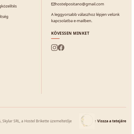
hostelpositano@gmail.com
közelítés
A leggyorsabb válaszhoz lépjen velünk
ítség
kapcsolatba e-mailben.
KÖVESSEN MINKET
 Skylar SRL, a Hostel Brikette üzemeltetője
↑
Vissza a tetejére