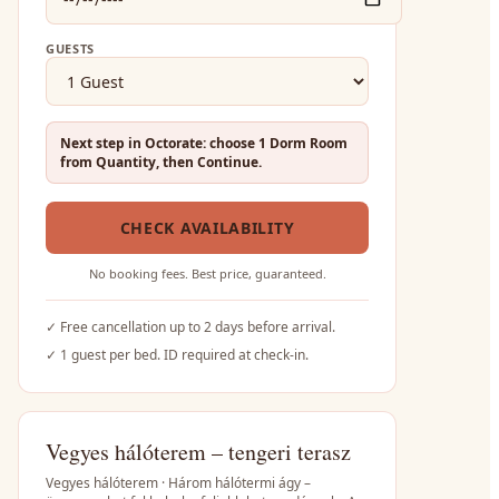
GUESTS
Next step in Octorate: choose 1 Dorm Room
from Quantity, then Continue.
CHECK AVAILABILITY
No booking fees. Best price, guaranteed.
✓
Free cancellation up to 2 days before arrival.
✓
1 guest per bed. ID required at check-in.
Vegyes hálóterem – tengeri terasz
Vegyes hálóterem · Három hálótermi ágy –