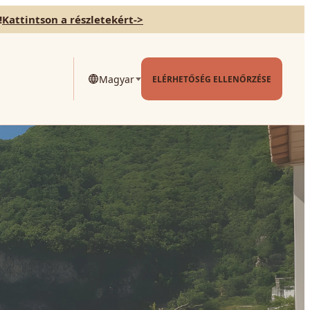
!
Kattintson a részletekért
->
Magyar
ELÉRHETŐSÉG ELLENŐRZÉSE