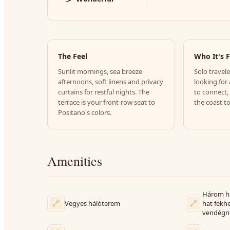
The Feel
Who It's 
Sunlit mornings, sea breeze
Solo travele
afternoons, soft linens and privacy
looking for 
curtains for restful nights. The
to connect,
terrace is your front-row seat to
the coast t
Positano's colors.
Amenities
Három há
Vegyes hálóterem
hat fekhe
vendégn