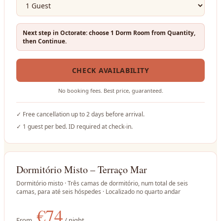
Next step in Octorate: choose 1 Dorm Room from Quantity,
then Continue.
CHECK AVAILABILITY
No booking fees. Best price, guaranteed.
✓
Free cancellation up to 2 days before arrival.
✓
1 guest per bed. ID required at check-in.
Dormitório Misto – Terraço Mar
Dormitório misto · Três camas de dormitório, num total de seis
camas, para até seis hóspedes · Localizado no quarto andar
€
74
From
/ night