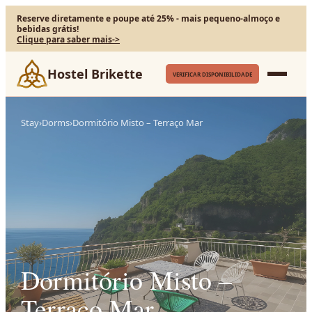
Reserve diretamente e poupe até 25% - mais pequeno-almoço e
bebidas grátis!
Clique para saber mais
->
Hostel Brikette
VERIFICAR DISPONIBILIDADE
Stay
›
Dorms
›
Dormitório Misto – Terraço Mar
Dormitório Misto –
Terraço Mar