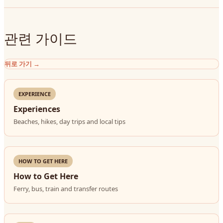
관련 가이드
뒤로 가기
→
EXPERIENCE
Experiences
Beaches, hikes, day trips and local tips
HOW TO GET HERE
How to Get Here
Ferry, bus, train and transfer routes