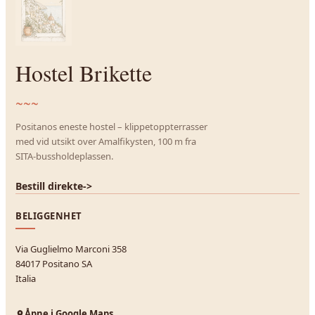
Hostel Brikette
~~~
Positanos eneste hostel – klippetoppterrasser
med vid utsikt over Amalfikysten, 100 m fra
SITA-bussholdeplassen.
Bestill direkte
->
BELIGGENHET
Via Guglielmo Marconi 358
84017 Positano SA
Italia
Åpne i Google Maps