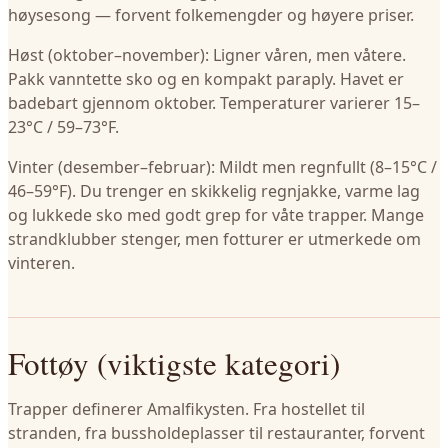
høysesong — forvent folkemengder og høyere priser.
Høst (oktober–november): Ligner våren, men våtere.
Pakk vanntette sko og en kompakt paraply. Havet er
badebart gjennom oktober. Temperaturer varierer 15–
23°C / 59–73°F.
Vinter (desember–februar): Mildt men regnfullt (8–15°C /
46–59°F). Du trenger en skikkelig regnjakke, varme lag
og lukkede sko med godt grep for våte trapper. Mange
strandklubber stenger, men fotturer er utmerkede om
vinteren.
Fottøy (viktigste kategori)
Trapper definerer Amalfikysten. Fra hostellet til
stranden, fra bussholdeplasser til restauranter, forvent