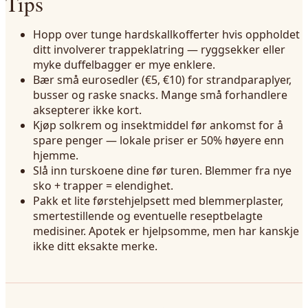
Tips
Hopp over tunge hardskallkofferter hvis oppholdet
ditt involverer trappeklatring — ryggsekker eller
myke duffelbagger er mye enklere.
Bær små eurosedler (€5, €10) for strandparaplyer,
busser og raske snacks. Mange små forhandlere
aksepterer ikke kort.
Kjøp solkrem og insektmiddel før ankomst for å
spare penger — lokale priser er 50% høyere enn
hjemme.
Slå inn turskoene dine før turen. Blemmer fra nye
sko + trapper = elendighet.
Pakk et lite førstehjelpsett med blemmerplaster,
smertestillende og eventuelle reseptbelagte
medisiner. Apotek er hjelpsomme, men har kanskje
ikke ditt eksakte merke.