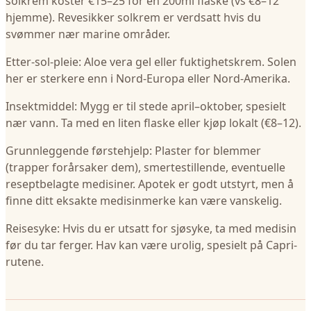
solkrem koster €15–25 for en 200ml flaske (vs €8–12
hjemme). Revesikker solkrem er verdsatt hvis du
svømmer nær marine områder.
Etter-sol-pleie: Aloe vera gel eller fuktighetskrem. Solen
her er sterkere enn i Nord-Europa eller Nord-Amerika.
Insektmiddel: Mygg er til stede april–oktober, spesielt
nær vann. Ta med en liten flaske eller kjøp lokalt (€8–12).
Grunnleggende førstehjelp: Plaster for blemmer
(trapper forårsaker dem), smertestillende, eventuelle
reseptbelagte medisiner. Apotek er godt utstyrt, men å
finne ditt eksakte medisinmerke kan være vanskelig.
Reisesyke: Hvis du er utsatt for sjøsyke, ta med medisin
før du tar ferger. Hav kan være urolig, spesielt på Capri-
rutene.