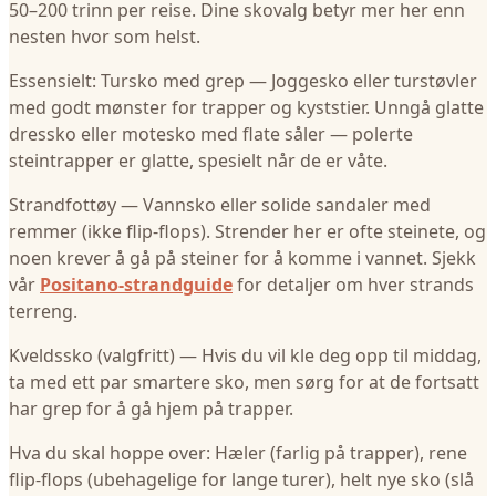
50–200 trinn per reise. Dine skovalg betyr mer her enn
nesten hvor som helst.
Essensielt: Tursko med grep — Joggesko eller turstøvler
med godt mønster for trapper og kyststier. Unngå glatte
dressko eller motesko med flate såler — polerte
steintrapper er glatte, spesielt når de er våte.
Strandfottøy — Vannsko eller solide sandaler med
remmer (ikke flip-flops). Strender her er ofte steinete, og
noen krever å gå på steiner for å komme i vannet. Sjekk
vår
Positano-strandguide
for detaljer om hver strands
terreng.
Kveldssko (valgfritt) — Hvis du vil kle deg opp til middag,
ta med ett par smartere sko, men sørg for at de fortsatt
har grep for å gå hjem på trapper.
Hva du skal hoppe over: Hæler (farlig på trapper), rene
flip-flops (ubehagelige for lange turer), helt nye sko (slå