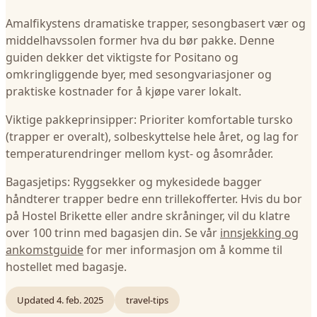
Amalfikystens dramatiske trapper, sesongbasert vær og
middelhavssolen former hva du bør pakke. Denne
guiden dekker det viktigste for Positano og
omkringliggende byer, med sesongvariasjoner og
praktiske kostnader for å kjøpe varer lokalt.
Viktige pakkeprinsipper: Prioriter komfortable tursko
(trapper er overalt), solbeskyttelse hele året, og lag for
temperaturendringer mellom kyst- og åsområder.
Bagasjetips: Ryggsekker og mykesidede bagger
håndterer trapper bedre enn trillekofferter. Hvis du bor
på Hostel Brikette eller andre skråninger, vil du klatre
over 100 trinn med bagasjen din. Se vår
innsjekking og
ankomstguide
for mer informasjon om å komme til
hostellet med bagasje.
Updated
4. feb. 2025
travel-tips