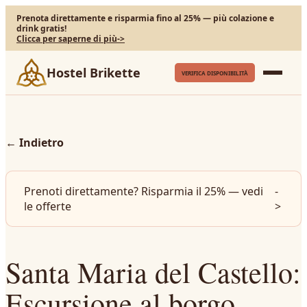
Prenota direttamente e risparmia fino al 25% — più colazione e
drink gratis!
Clicca per saperne di più
->
Hostel Brikette
VERIFICA DISPONIBILITÀ
←
Indietro
Prenoti direttamente? Risparmia il 25% — vedi
-
le offerte
>
Santa Maria del Castello:
Escursione al borgo