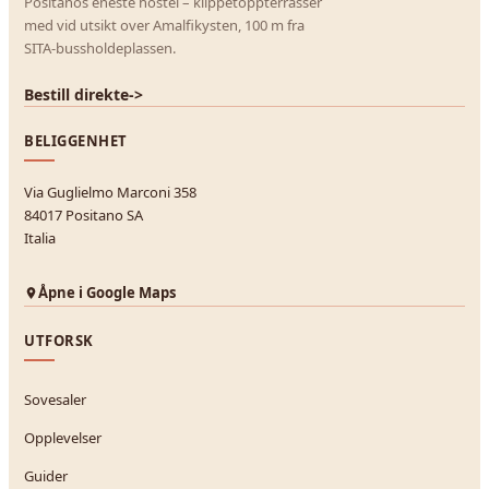
Positanos eneste hostel – klippetoppterrasser
med vid utsikt over Amalfikysten, 100 m fra
SITA-bussholdeplassen.
Bestill direkte
->
BELIGGENHET
Via Guglielmo Marconi 358
84017 Positano SA
Italia
Åpne i Google Maps
UTFORSK
Sovesaler
Opplevelser
Guider