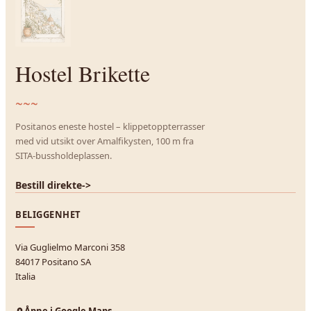
Hostel Brikette
~~~
Positanos eneste hostel – klippetoppterrasser
med vid utsikt over Amalfikysten, 100 m fra
SITA-bussholdeplassen.
Bestill direkte
->
BELIGGENHET
Via Guglielmo Marconi 358
84017 Positano SA
Italia
Åpne i Google Maps